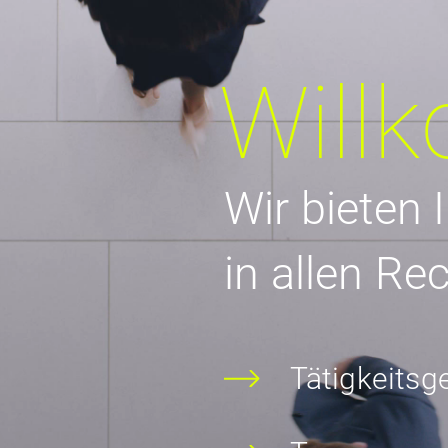
Will
Wir bieten 
in allen Re
Tätigkeitsg