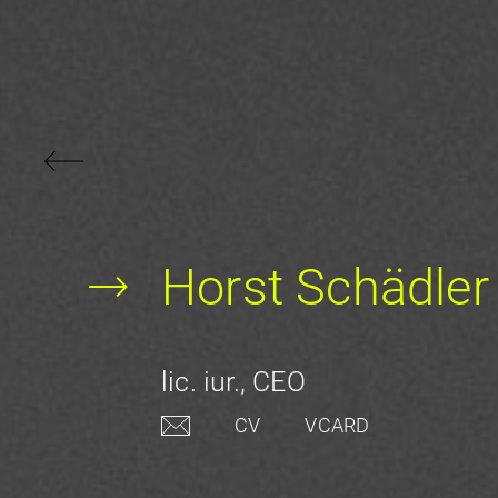
Horst Schädler
lic. iur., CEO
CV
VCARD