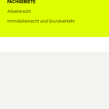
FACHGEBIETE
Arbeits­recht
Immobilien­recht und Grundverkehr
AUSBILDUNG
1998
Studium der Rechtswissenschaften an der
Universität Fribourg (lic. iur.)
2002
Rechtsanwaltsprüfung
2013
Zertifikatslehrgang Nationales und
Internationales Steuerrecht an der
Universität Liechtenstein
TÄTIGKEITEN