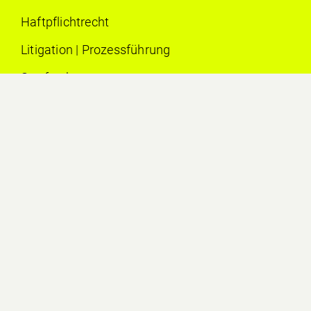
Haftpflichtrecht
Litigation | Prozessführung
Strafrecht
Vertragsrecht
AUSBILDUNG
2021
Studium der Rechtswissenschaften an der
Universität St. Gallen (M.A. HSG)
2024
Rechtsanwaltsprüfung