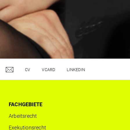
CV
VCARD
LINKEDIN
FACHGEBIETE
Arbeits­recht
Exekutionsrecht