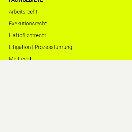
Arbeits­recht
Exekutionsrecht
Haftpflichtrecht
Litigation | Prozessführung
Mietrecht
Sozial­versicherungs­recht
Strafrecht
Strassen­verkehrs­recht
Vertragsrecht