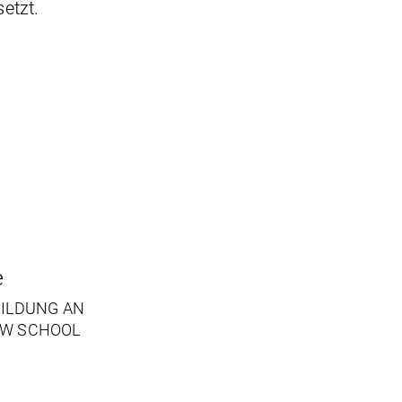
etzt.
e
BILDUNG AN
AW SCHOOL