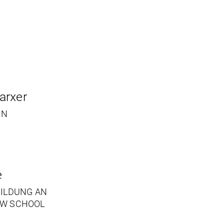
arxer
IN
e
BILDUNG AN
AW SCHOOL