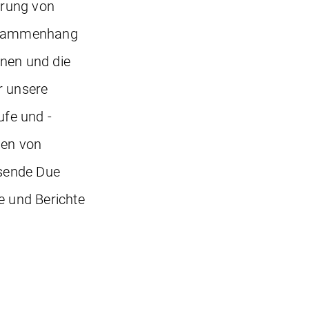
hrung von
Zusammenhang
onen und die
r unsere
fe und -
men von
ssende Due
e und Berichte