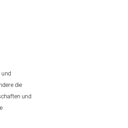
n und
ndere die
lschaften und
e