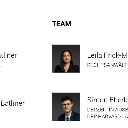
TEAM
tliner
Leila Frick-M
L
RECHTSANWÄLT
Simon Eberl
 Batliner
DERZEIT IN AUS
DER HARVARD L