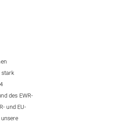
hen
 stark
(4
rund des EWR-
WR- und EU-
 unsere