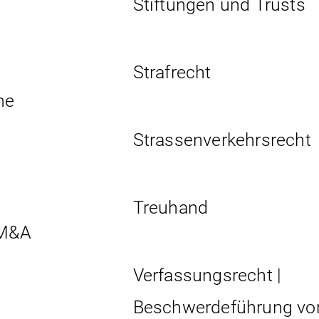
Stiftungen und Trusts
Strafrecht
he
Strassen­verkehrs­recht
Treuhand
 M&A
Verfassungsrecht |
Beschwerdeführung vo