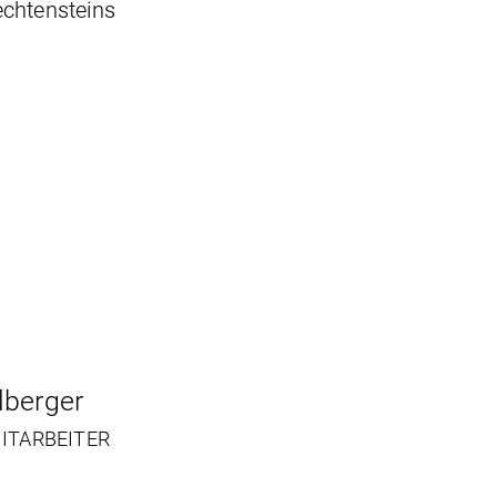
echtensteins
lberger
ITARBEITER